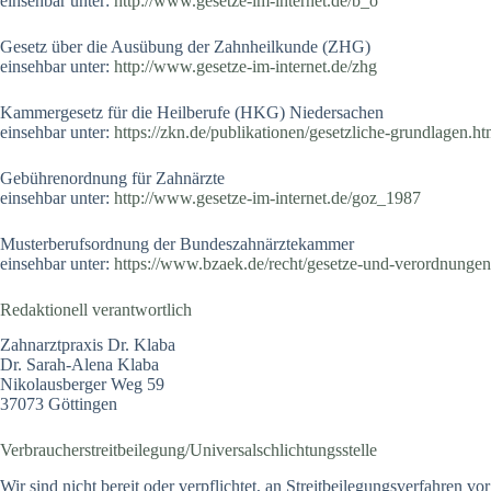
einsehbar unter:
http://www.gesetze-im-internet.de/b_o
Gesetz über die Ausübung der Zahnheilkunde (ZHG)
einsehbar unter:
http://www.gesetze-im-internet.de/zhg
Kammergesetz für die Heilberufe (HKG) Niedersachen
einsehbar unter:
https://zkn.de/publikationen/gesetzliche-grundlagen.ht
Gebührenordnung für Zahnärzte
einsehbar unter:
http://www.gesetze-im-internet.de/goz_1987
Musterberufsordnung der Bundeszahnärztekammer
einsehbar unter:
https://www.bzaek.de/recht/gesetze-und-verordnungen
Redaktionell verantwortlich
Zahnarztpraxis Dr. Klaba
Dr. Sarah-Alena Klaba
Nikolausberger Weg 59
37073 Göttingen
Verbraucher­streit­beilegung/Universal­schlichtungs­stelle
Wir sind nicht bereit oder verpflichtet, an Streitbeilegungsverfahren vo